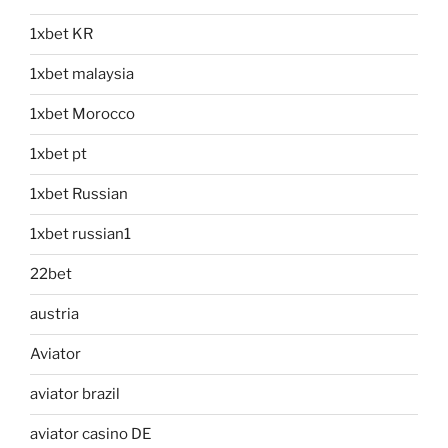
1xbet KR
1xbet malaysia
1xbet Morocco
1xbet pt
1xbet Russian
1xbet russian1
22bet
austria
Aviator
aviator brazil
aviator casino DE