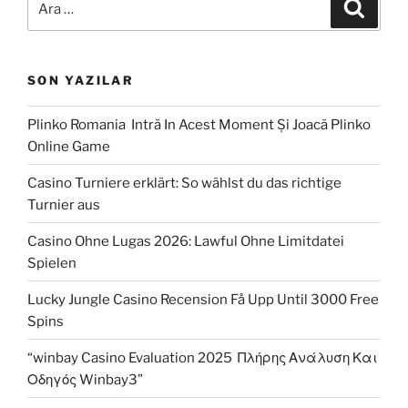
SON YAZILAR
Plinko Romania ️ Intră In Acest Moment Și Joacă Plinko
Online Game
Casino Turniere erklärt: So wählst du das richtige
Turnier aus
Casino Ohne Lugas 2026: Lawful Ohne Limitdatei
Spielen
Lucky Jungle Casino Recension️ Få Upp Until 3000 Free
Spins
“winbay Casino Evaluation 2025 ️ Πλήρης Ανάλυση Και
Οδηγός Winbay3”