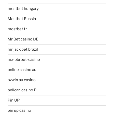
mostbet hungary
Mostbet Russia
mostbet tr
Mr Bet casino DE
mr jack bet brazil
mx-bbrbet-casino
online casino au
ozwin au casino
pelican casino PL
Pin UP
pin up casino