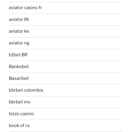
aviator casino fr
aviator IN
aviator ke
aviator ng
b1bet BR
Bankobet
Basaribet
bbrbet colombia
bbrbet mx
bizzo casino
book of ra