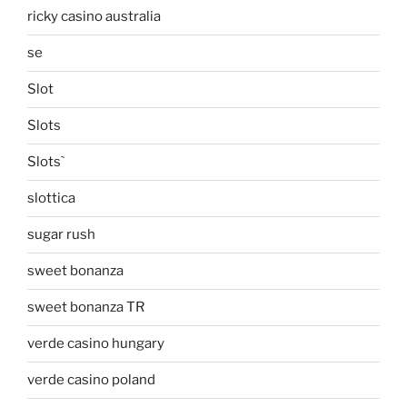
ricky casino australia
se
Slot
Slots
Slots`
slottica
sugar rush
sweet bonanza
sweet bonanza TR
verde casino hungary
verde casino poland