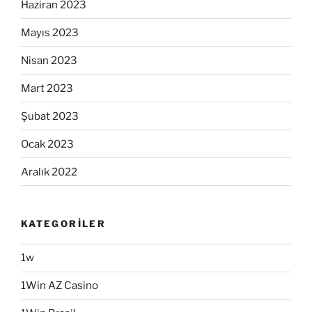
Haziran 2023
Mayıs 2023
Nisan 2023
Mart 2023
Şubat 2023
Ocak 2023
Aralık 2022
KATEGORILER
1w
1Win AZ Casino