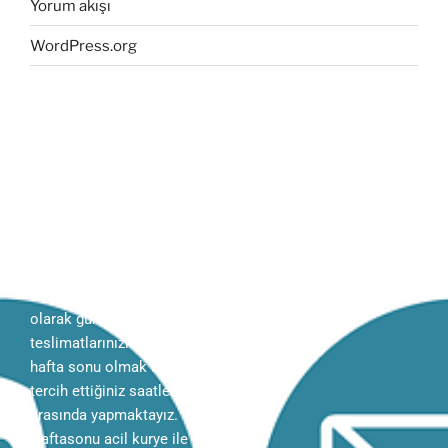
Yorum akışı
WordPress.org
Bizimle İletişime Geçin
EKSTREM KURYE
Gönderileriniz teminatımız
altındadır. Ekstrem kurye
olarak gün içi
teslimatlarınızı hafta içi ve
hafta sonu olmak üzere
tercih ettiğiniz saatler
arasında yapmaktayız.
Haftasonu acil kurye ile