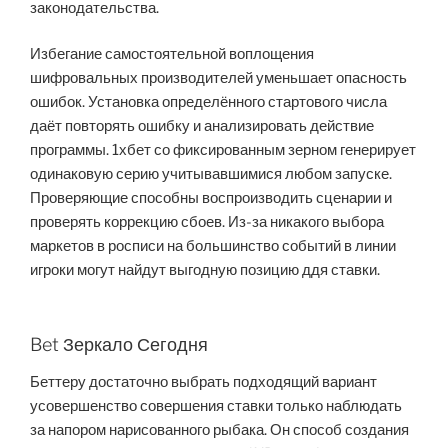
законодательства.
Избегание самостоятельной воплощения
шифровальных производителей уменьшает опасность
ошибок. Установка определённого стартового числа
даёт повторять ошибку и анализировать действие
программы. 1хбет со фиксированным зерном генерирует
одинаковую серию учитывавшимися любом запуске.
Проверяющие способны воспроизводить сценарии и
проверять коррекцию сбоев. Из-за никакого выбора
маркетов в росписи на большинство событий в линии
игроки могут найдут выгодную позицию ддя ставки.
Bet Зеркало Сегодня
Беттеру достаточно выбрать подходящий вариант
усовершенство совершения ставки только наблюдать
за напором нарисованного рыбака. Он способ создания