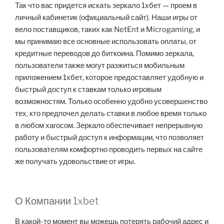
Так что вас придется искать зеркало 1хбет — проем в
личный кабинетик (официальный сайт). Наши игры от
вело поставщиков, таких как NetEnt и Microgaming, и
мы принимаю все основные использовать оплаты, от
кредитные переводов до биткоина. Помимо зеркала,
пользователи также могут разжиться мобильным
приложением 1хбет, которое предоставляет удобную и
быстрый доступ к ставкам только игровым
возможностям. Только особенно удобно усовершенство
тех, кто предпочел делать ставки в любое время только
в любом хагосом. Зеркало обеспечивает непрерывную
работу и быстрый доступ к информации, что позволяет
пользователям комфортно проводить первых на сайте
же получать удовольствие от игры.
О Компании 1xbet
В какой-то момент вы можешь потерять рабочий адрес и