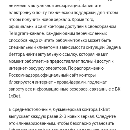
не имеешь актуальной информации. Запишите
электронную почту технической поддержки, для чтобы
чтобы получить новое зеркало. Кроме того,
официальный сайт конторы доступен в своеобразном
Telegram-канале. Каждый одним перечисленных
способов надо считать рабочим только может быть
специальный клиентом в зависимости ситуации. Задача
беттора найти актуальную ссылку, которая на миг
момент работает же предоставляет полный доступ к
интернет-ресурсу оператора. По распоряжению
Роскомнадзора официальный сайт конторы
блокируется интернет – провайдерами, подлежат
запрету все информационные резервов, связанные с БК
1xBet.
В среднепотолочным, букмекерская контора 1xBet
выпускает каждую разав 2-3 новых зеркал. Следуйте
этой линеаризованным, чтобы безопасно установить