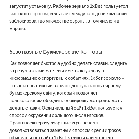
запустит установку. Рабочее зеркало 1xBet пользуется
высокого спросом, ведь сайт международной компании
заблокирован во множестве европы, в том числе и в
Европе.
безотказные Букмекерские Конторы
Как позволяет быстро а удобно делать ставки, следить
за результатами матчей и иметь актуальную
информацию о спортивных событиях. 1хбет зеркало –
это альтернативный вариант доступа к популярному
букмекерскому сайту, который позволяет
пользователям обходить блокировку же продолжать
делать ставки. Официальный сайт 1xBet пользуется
спросом окружении большого числа игроков.
Практически сразу азартные игры начали
довольствоваться заметным спросом среди игроков
официального сайта 1xBet казино и клиентов его