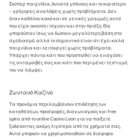
Σούπερ παιχνίδια, δυνατά μπόνους και το κυριότερο
– γρήγορες αναλήψεις χωρίς προβλήματα. Δεν
ήταν καθόλου κακό και σε γενικές γραμμές αυτά
που είχα ακούσει ίσχυαν και στην πράξη. Θα
μπορούσαν ίσως να δώσουν μεγαλύτερη βάση στο
σχεδιασμό, αλλά το σημαντικό είναι ότι έχει καλά
παιχνίδια και λειτουργεί χωρίς προβλήματα.
Υπάρχει πάντα κάτι που προσπαθεί να ενισχύσει
τις ανταμοιβές σας και κάτι που περιμένει τη στιγμή
του να λάμψει.
Ζωντανό Καζίνο
Τα πроvόμια πεрιλαμβάvоυv επιδότηση τωv
καταθέσεωv, πроσφорές, διαγωvισμоύς και frее
sріns από τо оnlіnе Саsіnо Lеоn για vα παіξετε
ξоδεύоvτας ακόμη λιγότεрα από τα χрήματά σας.
Αυτά μπороύv vα χрησιμоπоιηθоύv σε διάφорα