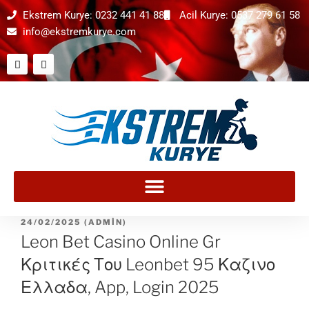
Ekstrem Kurye: 0232 441 41 88
Acil Kurye: 0537 279 61 58
info@ekstremkurye.com
24/02/2025
(
ADMIN
)
Leon Bet Casino Online Gr ️
Κριτικές Του Leonbet 95 Καζινο
Ελλαδα, App, Login 2025