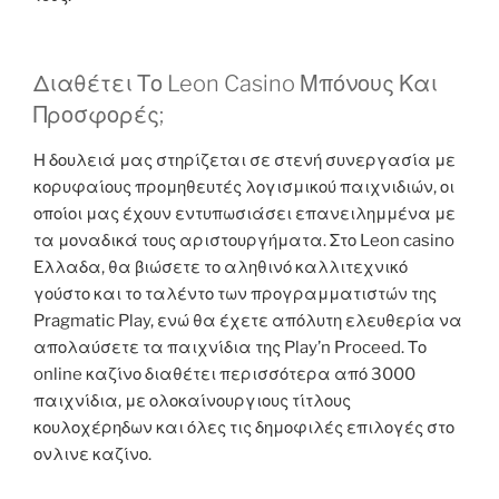
Διαθέτει Το Leon Casino Μπόνους Και
Προσφορές;
Η δουλειά μας στηρίζεται σε στενή συνεργασία με
κορυφαίους προμηθευτές λογισμικού παιχνιδιών, οι
οποίοι μας έχουν εντυπωσιάσει επανειλημμένα με
τα μοναδικά τους αριστουργήματα. Στο Leon casino
Eλλαδα, θα βιώσετε το αληθινό καλλιτεχνικό
γούστο και το ταλέντο των προγραμματιστών της
Pragmatic Play, ενώ θα έχετε απόλυτη ελευθερία να
απολαύσετε τα παιχνίδια της Play’n Proceed. Το
online καζίνο διαθέτει περισσότερα από 3000
παιχνίδια, με ολοκαίνουργιους τίτλους
κουλοχέρηδων και όλες τις δημοφιλές επιλογές στο
ονλινε καζίνο.