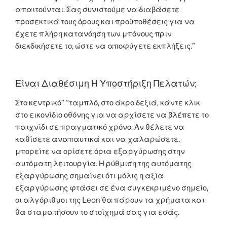
απαιτούνται. Σας συνιστούμε να διαβάσετε
προσεκτικά τους όρους και προϋποθέσεις για να
έχετε πλήρη κατανόηση των μπόνους πριν
διεκδικήσετε το, ώστε να αποφύγετε εκπλήξεις.”
Είναι Διαθέσιμη Η Υποστήριξη Πελατών;
Στο κεντρικό” “ταμπλό, στο άκρο δεξιά, κάντε κλικ
στο εικονίδιο οθόνης για να αρχίσετε να βλέπετε το
παιχνίδι σε πραγματικό χρόνο. Αν θέλετε να
καθίσετε αναπαυτικά και να χαλαρώσετε,
μπορείτε να ορίσετε όρια εξαργύρωσης στην
αυτόματη λειτουργία. Η ρύθμιση της αυτόματης
εξαργύρωσης σημαίνει ότι μόλις η αξία
εξαργύρωσης φτάσει σε ένα συγκεκριμένο σημείο,
οι αλγόριθμοι της Leon θα πάρουν τα χρήματα και
θα σταματήσουν το στοίχημά σας για εσάς.