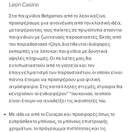
Leon Casino
Στα παιχνίδια Betgames από το λεον καζινο,
προσφέρουμε μια ανανέωση από την κλασική ιδέα,
μεταφέροντας τους παίκτες σε πρωτότυπα στούντιο
παιχνιδιών με ζωντανούς παρουσιαστές. Εκτός από
τον παραδοσιακό τζόγο, διατίθενται διάφορες
εκπομπές για λότο και παιχνίδια με δυνητικά
υψηλές πληρωμές. Οι πελάτες μας θα
εντυπωσιαστούν από τη γοητεία και τον
επαγγελματισμό των παρουσιαστών, οι οποίοι είναι
πάντα έτοιμοι να προσφέρουν μια φιλική
ατμόσφαιρα. Στις κατάλληλες στιγμές, σίγουρα θα
κεντρίσουν το ενδιαφέρον” “του κοινού, το οποίο
είναι έτοιμο να αναδείξει τις ικανότητές του.
Με άδεια από το Curaçao και προσφορές όπως το
ευπρόσδεκτο μπόνους, το μπόνους επιστροφής
χρημάτων, το πρόγραμμα πιστότητας και τις