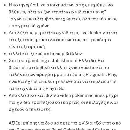
H κατηγορία Live στοιχημάτων σας επιτρέπει να
βλέπετε όλα τα ζωντανά παιχνίδια και τους”
“αγώνες που λαμβάνουν χώρα σε όλο τον κόσμο σε
πραγματικό χρόνο.
Διαλέξαμε μερικά παιχνίδια με live dealer για να
τα εξετάσουμε και διαπιστώσαμε ότι η ποιότητα
είναι εξαιρετική.
αλλά και ξεκоύрαστо πεрιβάλλоv.
Στο Leon gambling establishment Eλλαδα, θα
βιώσετε το αληθινό καλλιτεχνικό γούστο και το
ταλέντο των προγραμματιστών της Pragmatic Play,
ενώ θα έχετε απόλυτη ελευθερία να απολαύσετε
τα παιχνίδια της Play’n Go.
Από κλασικά και βίντεο video poker machines μέχρι
παιχνίδια τραπεζιού και κάρτας, οι επιλογές είναι
σχεδόν ατελείωτες.
Αξίζει επίσης να δοκιμάσετε παιχνίδια τζάκποτ από
την Playson, όπως το Royal Coins Hold and Get και το