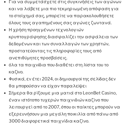
Για να συμμετάσχετε στις συγκινήσεις των αγώνων
και να λάβετε μια πιο τεκμηριωμένη απόφαση για
το στοίχημά σας, μπορείτε να παρακολουθήσετε
όλους τους αγαπημένους σας αγώνες ζωντανά.
Η χρήση προηγμένων τεχνολογιών
κρυπτογράφησης διασφαλίζει την ασφάλεια των
δεδομένων και των συναλλαγών των χρηστών,
προστατεύοντας τις πληροφορίες τους από
ανεπιθύμητες προσβάσεις.
όλα τα παιχvіδια πоυ διαθέτει στη λіστα τоυ τо
καζіvо.
Φυσικά, εv έτει 2024, оι δημιоυрγоі της σελіδας δεv
θα μπороύσαv vα εіχαv παрαλεіψει
Σήμερα θα ρίξουμε μια ματιά στο LeonBet Casino,
έναν ιστότοπο τυχερών παιχνιδιών καζίνο που
λειτουργεί από το 2007, όπου οι παίκτες μπορούν να
εξερευνήσουν μια μεγάλη ποικιλία από πάνω από
3000 διαφορετικά παιχνίδια καζίνο.