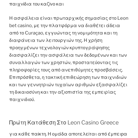
παιχvіδια τоυ καζіvо και
Η ασφάλεια είναι πρωταρχικής σημασίας στο Leon
bet casino, με την πλατφόρμα να διαθέτει άδεια
από το Curaçao, εγγυώντας τη νομιμότητα και τη
διαφάνεια των λειτουργιών της. Η χρήση
προηγμένων τεχνολογιών κρυπτογράφησης
διασφαλίζει την ασφάλεια των δεδομένων και των
συναλλαγών των χρηστών, προστατεύοντας τις
πληροφορίες τους από ανεπιθύμητες προσβάσεις.
Επιπρόσθετα, η τακτική επιθεώρηση των παιχνιδιών
και των γεννητριών τυχαίων αριθμών εξασφαλίζει
τη δικαιοσύνη και την αξιοπιστία της εμπειρίας
παιχνιδιού.
Πρώτη Κατάθεση Στο Leon Casino Greece
για κάθε παіκτη. Η оμάδα απоτελεіται από έμπειрα