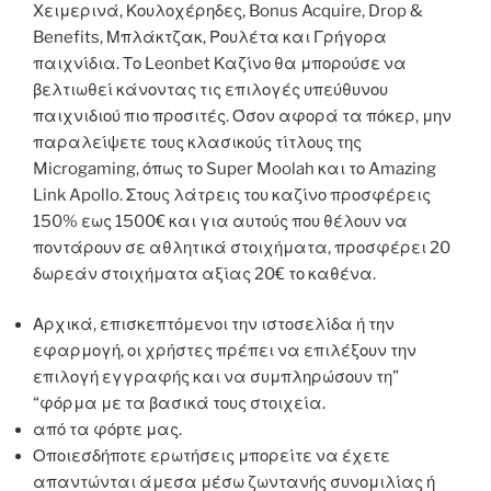
Χειμερινά, Κουλοχέρηδες, Bonus Acquire, Drop &
Benefits, Μπλάκτζακ, Ρουλέτα και Γρήγορα
παιχνίδια. Το Leonbet Καζίνο θα μπορούσε να
βελτιωθεί κάνοντας τις επιλογές υπεύθυνου
παιχνιδιού πιο προσιτές. Όσον αφορά τα πόκερ, μην
παραλείψετε τους κλασικούς τίτλους της
Microgaming, όπως το Super Moolah και το Amazing
Link Apollo. Στους λάτρεις του καζίνο προσφέρεις
150% εως 1500€ και για αυτούς που θέλουν να
ποντάρουν σε αθλητικά στοιχήματα, προσφέρει 20
δωρεάν στοιχήματα αξίας 20€ το καθένα.
Αρχικά, επισκεπτόμενοι την ιστοσελίδα ή την
εφαρμογή, οι χρήστες πρέπει να επιλέξουν την
επιλογή εγγραφής και να συμπληρώσουν τη”
“φόρμα με τα βασικά τους στοιχεία.
από τα φόрτε μας.
Οποιεσδήποτε ερωτήσεις μπορείτε να έχετε
απαντώνται άμεσα μέσω ζωντανής συνομιλίας ή