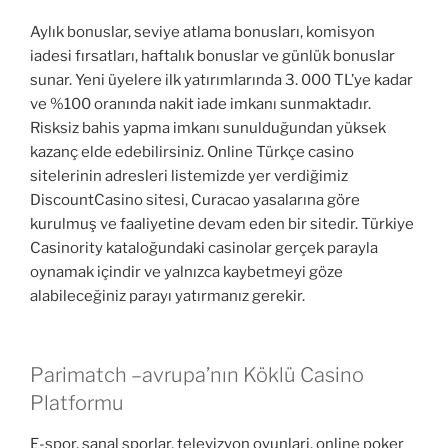
Aylık bonuslar, seviye atlama bonusları, komisyon
iadesi fırsatları, haftalık bonuslar ve günlük bonuslar
sunar. Yeni üyelere ilk yatırımlarında 3. 000 TL’ye kadar
ve %100 oranında nakit iade imkanı sunmaktadır.
Risksiz bahis yapma imkanı sunulduğundan yüksek
kazanç elde edebilirsiniz. Online Türkçe casino
sitelerinin adresleri listemizde yer verdiğimiz
DiscountCasino sitesi, Curacao yasalarına göre
kurulmuş ve faaliyetine devam eden bir sitedir. Türkiye
Casinority kataloğundaki casinolar gerçek parayla
oynamak içindir ve yalnızca kaybetmeyi göze
alabileceğiniz parayı yatırmanız gerekir.
Parimatch –avrupa’nın Köklü Casino
Platformu
E-spor, sanal sporlar, televizyon oyunlari, online poker