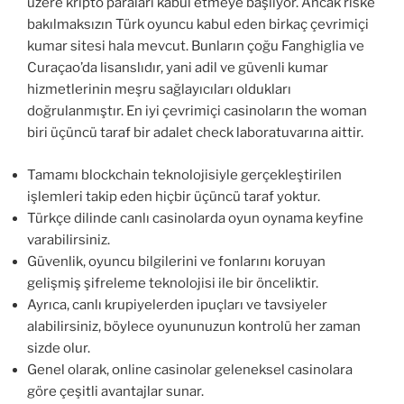
üzere kripto paraları kabul etmeye başlıyor. Ancak riske
bakılmaksızın Türk oyuncu kabul eden birkaç çevrimiçi
kumar sitesi hala mevcut. Bunların çoğu Fanghiglia ve
Curaçao’da lisanslıdır, yani adil ve güvenli kumar
hizmetlerinin meşru sağlayıcıları oldukları
doğrulanmıştır. En iyi çevrimiçi casinoların the woman
biri üçüncü taraf bir adalet check laboratuvarına aittir.
Tamamı blockchain teknolojisiyle gerçekleştirilen
işlemleri takip eden hiçbir üçüncü taraf yoktur.
Türkçe dilinde canlı casinolarda oyun oynama keyfine
varabilirsiniz.
Güvenlik, oyuncu bilgilerini ve fonlarını koruyan
gelişmiş şifreleme teknolojisi ile bir önceliktir.
Ayrıca, canlı krupiyelerden ipuçları ve tavsiyeler
alabilirsiniz, böylece oyununuzun kontrolü her zaman
sizde olur.
Genel olarak, online casinolar geleneksel casinolara
göre çeşitli avantajlar sunar.