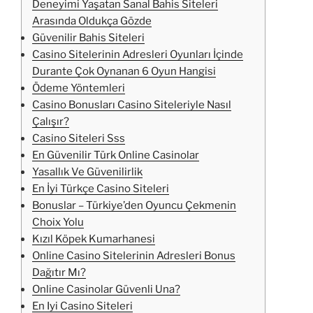
Deneyimi Yaşatan Sanal Bahis Siteleri
Arasında Oldukça Gözde
Güvenilir Bahis Siteleri
Casino Sitelerinin Adresleri Oyunları İçinde
Durante Çok Oynanan 6 Oyun Hangisi
Ödeme Yöntemleri
Casino Bonusları Casino Siteleriyle Nasıl
Çalışır?
Casino Siteleri Sss
En Güvenilir Türk Online Casinolar
Yasallık Ve Güvenilirlik
En İyi Türkçe Casino Siteleri
Bonuslar – Türkiye’den Oyuncu Çekmenin
Choix Yolu
Kızıl Köpek Kumarhanesi
Online Casino Sitelerinin Adresleri Bonus
Dağıtır Mı?
Online Casinolar Güvenli Una?
En Iyi Casino Siteleri