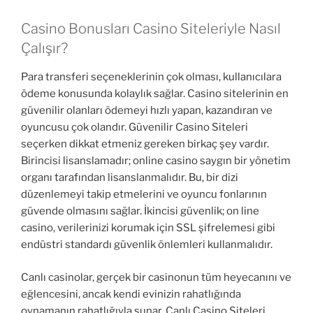
Casino Bonusları Casino Siteleriyle Nasıl
Çalışır?
Para transferi seçeneklerinin çok olması, kullanıcılara
ödeme konusunda kolaylık sağlar. Casino sitelerinin en
güvenilir olanları ödemeyi hızlı yapan, kazandıran ve
oyuncusu çok olandır. Güvenilir Casino Siteleri
seçerken dikkat etmeniz gereken birkaç şey vardır.
Birincisi lisanslamadır; online casino saygın bir yönetim
organı tarafından lisanslanmalıdır. Bu, bir dizi
düzenlemeyi takip etmelerini ve oyuncu fonlarının
güvende olmasını sağlar. İkincisi güvenlik; on line
casino, verilerinizi korumak için SSL şifrelemesi gibi
endüstri standardı güvenlik önlemleri kullanmalıdır.
Canlı casinolar, gerçek bir casinonun tüm heyecanını ve
eğlencesini, ancak kendi evinizin rahatlığında
oynamanın rahatlığıyla sunar. Canlı Casino Siteleri