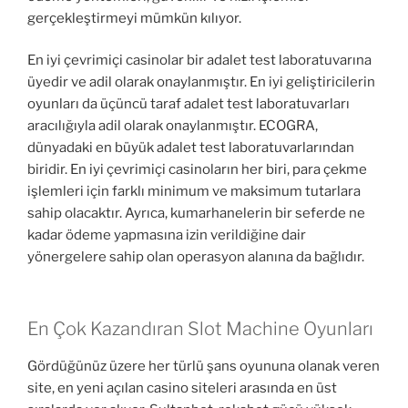
gerçekleştirmeyi mümkün kılıyor.
En iyi çevrimiçi casinolar bir adalet test laboratuvarına
üyedir ve adil olarak onaylanmıştır. En iyi geliştiricilerin
oyunları da üçüncü taraf adalet test laboratuvarları
aracılığıyla adil olarak onaylanmıştır. ECOGRA,
dünyadaki en büyük adalet test laboratuvarlarından
biridir. En iyi çevrimiçi casinoların her biri, para çekme
işlemleri için farklı minimum ve maksimum tutarlara
sahip olacaktır. Ayrıca, kumarhanelerin bir seferde ne
kadar ödeme yapmasına izin verildiğine dair
yönergelere sahip olan operasyon alanına da bağlıdır.
En Çok Kazandıran Slot Machine Oyunları
Gördüğünüz üzere her türlü şans oyununa olanak veren
site, en yeni açılan casino siteleri arasında en üst