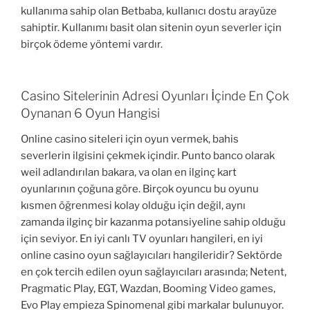
kullanıma sahip olan Betbaba, kullanıcı dostu arayüze
sahiptir. Kullanımı basit olan sitenin oyun severler için
birçok ödeme yöntemi vardır.
Casino Sitelerinin Adresi Oyunları İçinde En Çok
Oynanan 6 Oyun Hangisi
Online casino siteleri için oyun vermek, bahis
severlerin ilgisini çekmek içindir. Punto banco olarak
weil adlandırılan bakara, va olan en ilginç kart
oyunlarının çoğuna göre. Birçok oyuncu bu oyunu
kısmen öğrenmesi kolay olduğu için değil, aynı
zamanda ilginç bir kazanma potansiyeline sahip olduğu
için seviyor. En iyi canlı TV oyunları hangileri, en iyi
online casino oyun sağlayıcıları hangileridir? Sektörde
en çok tercih edilen oyun sağlayıcıları arasında; Netent,
Pragmatic Play, EGT, Wazdan, Booming Video games,
Evo Play empieza Spinomenal gibi markalar bulunuyor.