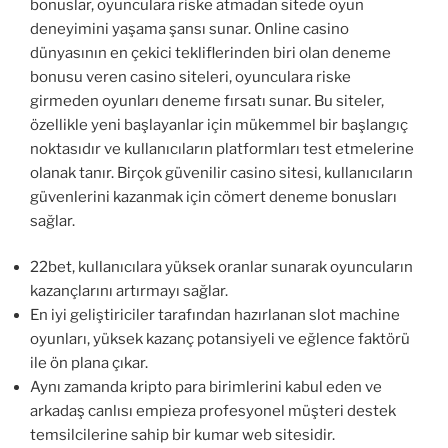
bonuslar, oyunculara riske atmadan sitede oyun
deneyimini yaşama şansı sunar. Online casino
dünyasının en çekici tekliflerinden biri olan deneme
bonusu veren casino siteleri, oyunculara riske
girmeden oyunları deneme fırsatı sunar. Bu siteler,
özellikle yeni başlayanlar için mükemmel bir başlangıç
noktasıdır ve kullanıcıların platformları test etmelerine
olanak tanır. Birçok güvenilir casino sitesi, kullanıcıların
güvenlerini kazanmak için cömert deneme bonusları
sağlar.
22bet, kullanıcılara yüksek oranlar sunarak oyuncuların
kazançlarını artırmayı sağlar.
En iyi geliştiriciler tarafından hazırlanan slot machine
oyunları, yüksek kazanç potansiyeli ve eğlence faktörü
ile ön plana çıkar.
Aynı zamanda kripto para birimlerini kabul eden ve
arkadaş canlısı empieza profesyonel müşteri destek
temsilcilerine sahip bir kumar web sitesidir.