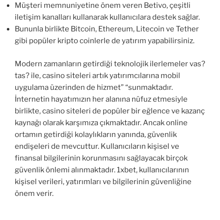
Müşteri memnuniyetine önem veren Betivo, çeşitli
iletişim kanalları kullanarak kullanıcılara destek sağlar.
Bununla birlikte Bitcoin, Ethereum, Litecoin ve Tether
gibi popüler kripto coinlerle de yatırım yapabilirsiniz.
Modern zamanların getirdiği teknolojik ilerlemeler vas?
tas? ile, casino siteleri artık yatırımcılarına mobil
uygulama üzerinden de hizmet” “sunmaktadır.
İnternetin hayatımızın her alanına nüfuz etmesiyle
birlikte, casino siteleri de popüler bir eğlence ve kazanç
kaynağı olarak karşımıza çıkmaktadır. Ancak online
ortamın getirdiği kolaylıkların yanında, güvenlik
endişeleri de mevcuttur. Kullanıcıların kişisel ve
finansal bilgilerinin korunmasını sağlayacak birçok
güvenlik önlemi alınmaktadır. 1xbet, kullanıcılarının
kişisel verileri, yatırımları ve bilgilerinin güvenliğine
önem verir.