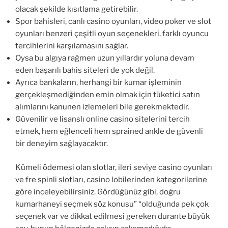
olacak şekilde kısıtlama getirebilir.
Spor bahisleri, canlı casino oyunları, video poker ve slot
oyunları benzeri çeşitli oyun seçenekleri, farklı oyuncu
tercihlerini karşılamasını sağlar.
Oysa bu algıya rağmen uzun yıllardır yoluna devam
eden başarılı bahis siteleri de yok değil.
Ayrıca bankaların, herhangi bir kumar işleminin
gerçekleşmediğinden emin olmak için tüketici satın
alımlarını kanunen izlemeleri bile gerekmektedir.
Güvenilir ve lisanslı online casino sitelerini tercih
etmek, hem eğlenceli hem sprained ankle de güvenli
bir deneyim sağlayacaktır.
Kümeli ödemesi olan slotlar, ileri seviye casino oyunları
ve fre spinli slotları, casino lobilerinden kategorilerine
göre inceleyebilirsiniz. Gördüğünüz gibi, doğru
kumarhaneyi seçmek söz konusu” “olduğunda pek çok
seçenek var ve dikkat edilmesi gereken durante büyük