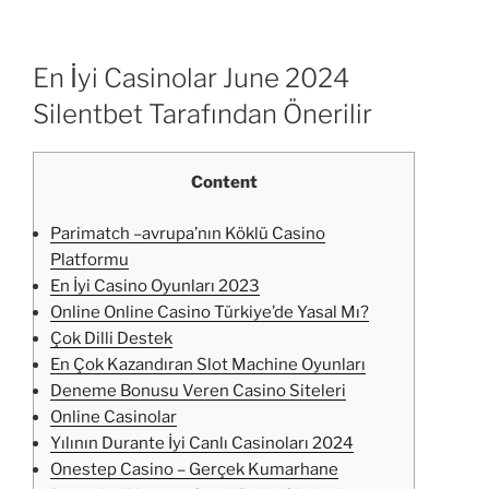
En İyi Casinolar June 2024
Silentbet Tarafından Önerilir
Content
Parimatch –avrupa’nın Köklü Casino
Platformu
En İyi Casino Oyunları 2023
Online Online Casino Türkiye’de Yasal Mı?
Çok Dilli Destek
En Çok Kazandıran Slot Machine Oyunları
Deneme Bonusu Veren Casino Siteleri
Online Casinolar
Yılının Durante İyi Canlı Casinoları 2024
Onestep Casino – Gerçek Kumarhane