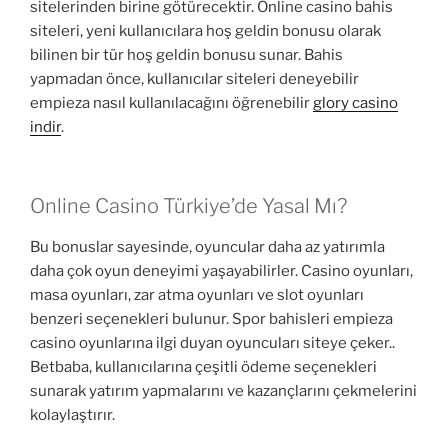
sitelerinden birine götürecektir. Online casino bahis
siteleri, yeni kullanıcılara hoş geldin bonusu olarak
bilinen bir tür hoş geldin bonusu sunar. Bahis
yapmadan önce, kullanıcılar siteleri deneyebilir
empieza nasıl kullanılacağını öğrenebilir
glory casino
indir
.
Online Casino Türkiye’de Yasal Mı?
Bu bonuslar sayesinde, oyuncular daha az yatırımla
daha çok oyun deneyimi yaşayabilirler. Casino oyunları,
masa oyunları, zar atma oyunları ve slot oyunları
benzeri seçenekleri bulunur. Spor bahisleri empieza
casino oyunlarına ilgi duyan oyuncuları siteye çeker..
Betbaba, kullanıcılarına çeşitli ödeme seçenekleri
sunarak yatırım yapmalarını ve kazançlarını çekmelerini
kolaylaştırır.