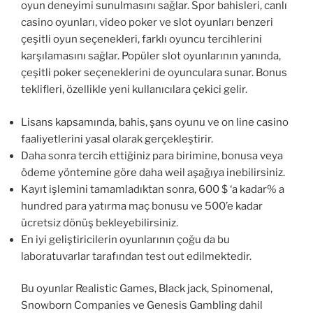
oyun deneyimi sunulmasını sağlar. Spor bahisleri, canlı
casino oyunları, video poker ve slot oyunları benzeri
çeşitli oyun seçenekleri, farklı oyuncu tercihlerini
karşılamasını sağlar. Popüler slot oyunlarının yanında,
çeşitli poker seçeneklerini de oyunculara sunar. Bonus
teklifleri, özellikle yeni kullanıcılara çekici gelir.
Lisans kapsamında, bahis, şans oyunu ve on line casino
faaliyetlerini yasal olarak gerçekleştirir.
Daha sonra tercih ettiğiniz para birimine, bonusa veya
ödeme yöntemine göre daha weil aşağıya inebilirsiniz.
Kayıt işlemini tamamladıktan sonra, 600 $ ‘a kadar% a
hundred para yatırma maç bonusu ve 500’e kadar
ücretsiz dönüş bekleyebilirsiniz.
En iyi geliştiricilerin oyunlarının çoğu da bu
laboratuvarlar tarafından test out edilmektedir.
Bu oyunlar Realistic Games, Black jack, Spinomenal,
Snowborn Companies ve Genesis Gambling dahil