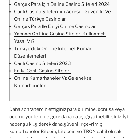
Gerçek Para Için Online Casino Siteleri 2024
Canlı Casino Sitelerinin Adresi – Güvenilir Ve
Online Türkçe Casinolar
Gerçek Para Ile En İyi Online Casinolar
Yabancı On Line Casino Siteleri Kullanmak
Yasal Mı?
Türkiye’deki On The Internet Kumar
Düzenlemeleri
Canlı Casino Siteleri 2023
En Iyi Canlı Casino Siteleri
Online Kumarhaneler Vs Geleneksel
Kumarhaneler
Daha sonra tercih ettiğiniz para birimine, bonusa veya
ödeme yöntemine göre daha da aşağıya inebilirsiniz. İyi
haber şu ki, giderek daha güvenilir çevrimiçi
kumarhaneler Bitcoin, Litecoin ve TRON dahil olmak