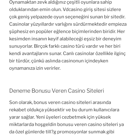
Oynamaktan zevk aldığınız çeşitli oyunlara sahip
olduklarından emin olun. Vdcasino giriş sitesi sizlere
çok geniş yelpazede oyun seçeneğini sunan bir sitedir.
Casinolar yüzyıllardır varlığını sürdürmektedir empieza
şüphesiz en popüler eğlence biçimlerinden biridir. Her
kesimden insanın keyif alabileceği eşsiz bir deneyim
sunuyorlar. Birçok farklı casino türü vardır ve her biri
kendi avantajlarını sunar. Canlı casinolar özellikle ilginç
bir türdür, çünkü aslında casinonun içindeyken
oynamanıza izin verirler.
Deneme Bonusu Veren Casino Siteleri
Son olarak, bonus veren casino siteleri arasında
rekabet oldukça yüksektir ve bu durum kullanıcılara
yarar sağlar. Yeni üyeleri cezbetmek için yüksek
miktarlarda hoşgeldin bonusu veren casino siteleri ya
da özel günlerde till?g promosyonlar sunmak gibi