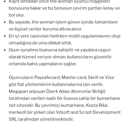
Kayıt olmadan önce the woman oyuncu hoşgeldin
bonusuna bakar ve bu bonusun çevrim şartları kolay ve
bol olur.
Bu sayede, the woman işlem güven içinde tamamlanır
ve kişisel veriler koruma altına alınır.
En iyi yeni casinoları belirken mobil uygulamasının olup
olmadığına de uma dikkat ettik.
Oyun oynatma lisansına sahiptir ve yasalara uygun
olarak hizmet veriyor olması kullanıcıların güvenilir
ortamda bahis yapmalarını sağlar.
Oyuncuların Paysafecard, Master card, Skrill ve Visa
gibi fiat yöntemlerini kullanmalarına izin verilir.
Megapari anjouan Özerk Adası (Komorlar Birliği)
tarafından verilen nadir bir lisansa sahip bir kumarhane
net sitesidir. Bu çevrimiçi kumarhane, Kosta Rika
merkezli bir şirket olan Vdsoft and Script Development
SRL tarafından yönetilmektedir.