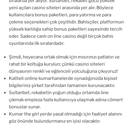
sıralarda yer alıyor. Sultanbet, rekabet gücü yüksek
yeni açılan casino siteleri arasında yer alır. Böylece
kullanıcılara bonus paketleri, para yatırma ve para
çekme seçenekleri çok çeşitlidir. Bahisçiler, platformun
yüksek karlılığa sahip bonus paketleri sayesinde tercih
eder. Sadece canlı on line casino değil birçok bahis
oyunlarında ilk sıralardadır.
Şimdi, heyecana ortak olmak için mısırınızı patlatın ve
rahat bir koltuğa kurulun; çünkü casino siteleri
dünyasının renkli ve eğlenceli yolculuğuna çıkıyoruz!
Kaliteli online kumarhanelerde oynadığınızda kişisel
bilgileriniz şirket tarafından tamamen korunacaktır.
Sultanbet, rekabetin yoğun olduğu ortamda öne
çıkmak empieza fazla kullanıcıya ulaşmak adına cömert
bonuslar sunar.
Kumar the girl yerde yasal olmadığı için faaliyet alanını
göz önünde bulundurmanız en iyisi olacaktır.