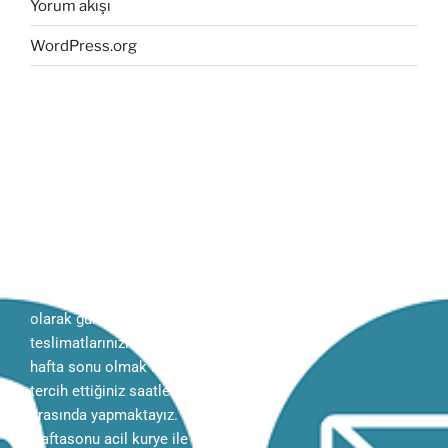
Yorum akışı
WordPress.org
Bizimle İletişime Geçin
EKSTREM KURYE
Gönderileriniz teminatımız
altındadır. Ekstrem kurye
olarak gün içi
teslimatlarınızı hafta içi ve
hafta sonu olmak üzere
tercih ettiğiniz saatler
arasında yapmaktayız.
Haftasonu acil kurye ile