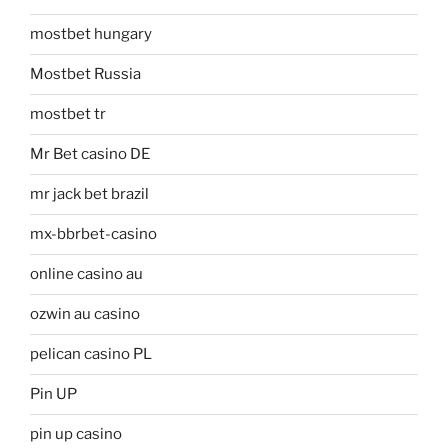
mostbet hungary
Mostbet Russia
mostbet tr
Mr Bet casino DE
mr jack bet brazil
mx-bbrbet-casino
online casino au
ozwin au casino
pelican casino PL
Pin UP
pin up casino