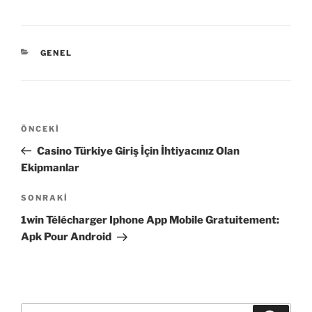
GENEL
ÖNCEKI
Casino Türkiye Giriş İçin İhtiyacınız Olan
Ekipmanlar
SONRAKI
1win Télécharger Iphone App Mobile Gratuitement:
Apk Pour Android