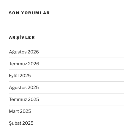
SON YORUMLAR
ARŞIVLER
Ağustos 2026
Temmuz 2026
Eylül 2025
Ağustos 2025
Temmuz 2025
Mart 2025
Şubat 2025