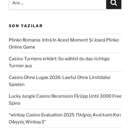
SON YAZILAR
Plinko Romania ️ Intră In Acest Moment Și Joacă Plinko
Online Game
Casino Turniere erklärt: So wählst du das richtige
Turnier aus
Casino Ohne Lugas 2026: Lawful Ohne Limitdatei
Spielen
Lucky Jungle Casino Recension️ Få Upp Until 3000 Free
Spins
“winbay Casino Evaluation 2025 ️ Πλήρης Ανάλυση Και
Οδηγός Winbay3”