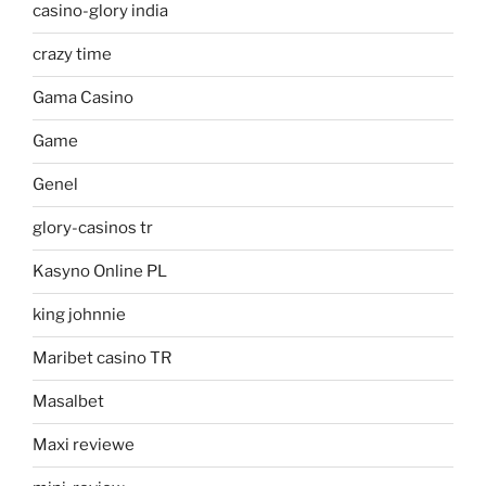
casino-glory india
crazy time
Gama Casino
Game
Genel
glory-casinos tr
Kasyno Online PL
king johnnie
Maribet casino TR
Masalbet
Maxi reviewe