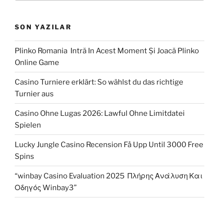
SON YAZILAR
Plinko Romania ️ Intră In Acest Moment Și Joacă Plinko
Online Game
Casino Turniere erklärt: So wählst du das richtige
Turnier aus
Casino Ohne Lugas 2026: Lawful Ohne Limitdatei
Spielen
Lucky Jungle Casino Recension️ Få Upp Until 3000 Free
Spins
“winbay Casino Evaluation 2025 ️ Πλήρης Ανάλυση Και
Οδηγός Winbay3”