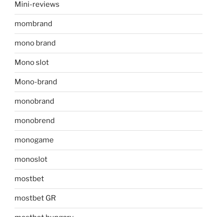
Mini-reviews
mombrand
mono brand
Mono slot
Mono-brand
monobrand
monobrend
monogame
monoslot
mostbet
mostbet GR