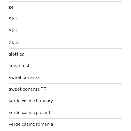
se
Slot
Slots
Slots`
slottica
sugar rush
sweet bonanza
sweet bonanza TR
verde casino hungary
verde casino poland
verde casino romania