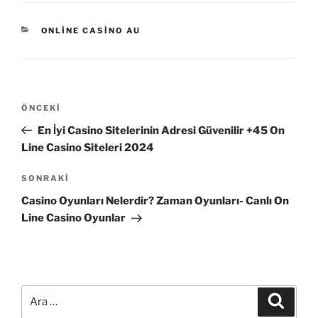
ONLINE CASINO AU
ÖNCEKI
En İyi Casino Sitelerinin Adresi Güvenilir +45 On
Line Casino Siteleri 2024
SONRAKI
Casino Oyunları Nelerdir? Zaman Oyunları- Canlı On
Line Casino Oyunlar