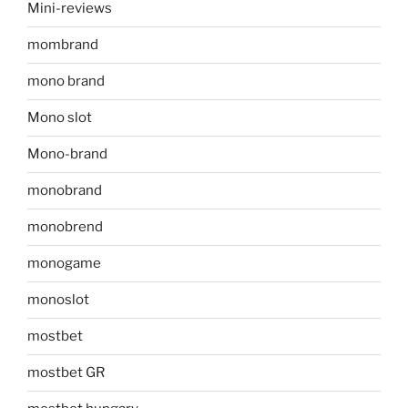
Mini-reviews
mombrand
mono brand
Mono slot
Mono-brand
monobrand
monobrend
monogame
monoslot
mostbet
mostbet GR