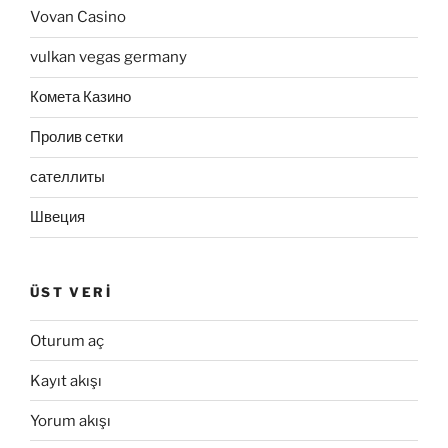
Vovan Casino
vulkan vegas germany
Комета Казино
Пролив сетки
сателлиты
Швеция
ÜST VERI
Oturum aç
Kayıt akışı
Yorum akışı