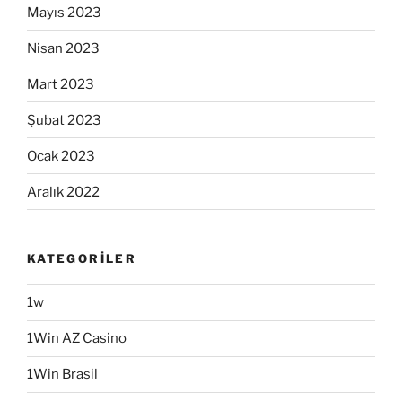
Mayıs 2023
Nisan 2023
Mart 2023
Şubat 2023
Ocak 2023
Aralık 2022
KATEGORILER
1w
1Win AZ Casino
1Win Brasil