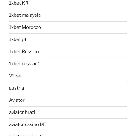
1xbet KR
1xbet malaysia
1xbet Morocco
1xbet pt
1xbet Russian
1xbet russian1
22bet
austria
Aviator
aviator brazil
aviator casino DE