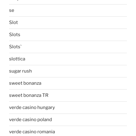
se
Slot
Slots
Slots`
slottica
sugar rush
sweet bonanza
sweet bonanza TR
verde casino hungary
verde casino poland
verde casino romania