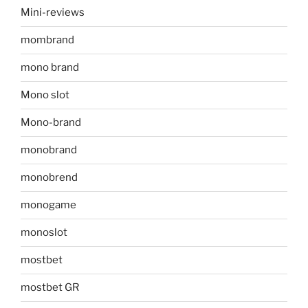
Mini-reviews
mombrand
mono brand
Mono slot
Mono-brand
monobrand
monobrend
monogame
monoslot
mostbet
mostbet GR