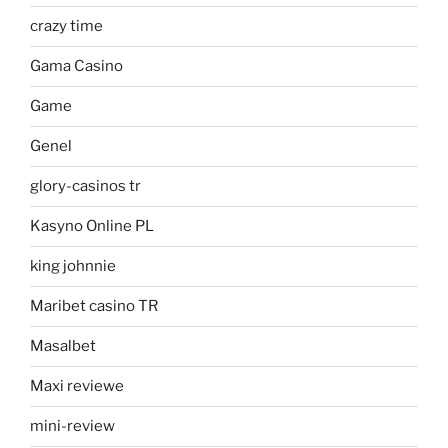
crazy time
Gama Casino
Game
Genel
glory-casinos tr
Kasyno Online PL
king johnnie
Maribet casino TR
Masalbet
Maxi reviewe
mini-review