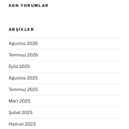
SON YORUMLAR
ARŞIVLER
Ağustos 2026
Temmuz 2026
Eylül 2025
Ağustos 2025
Temmuz 2025
Mart 2025
Şubat 2025
Haziran 2023