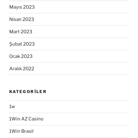
Mayıs 2023
Nisan 2023
Mart 2023
Şubat 2023
Ocak 2023
Aralık 2022
KATEGORILER
1w
1Win AZ Casino
1Win Brasil