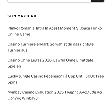
SON YAZILAR
Plinko Romania ️ Intră In Acest Moment Și Joacă Plinko
Online Game
Casino Turniere erklärt: So wählst du das richtige
Turnier aus
Casino Ohne Lugas 2026: Lawful Ohne Limitdatei
Spielen
Lucky Jungle Casino Recension️ Få Upp Until 3000 Free
Spins
“winbay Casino Evaluation 2025 ️ Πλήρης Ανάλυση Και
Οδηγός Winbay3”